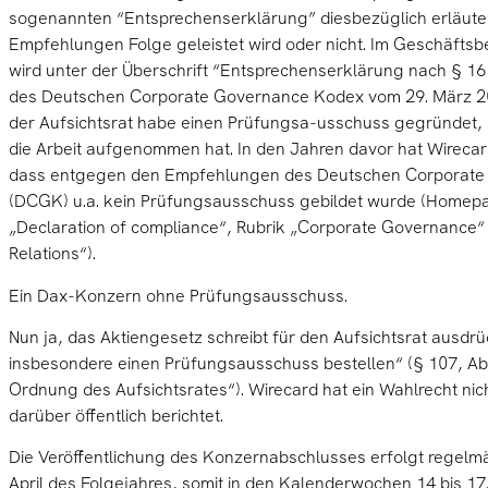
sogenannten “Entsprechenserklärung” diesbezüglich erläuter
Empfehlungen Folge geleistet wird oder nicht. Im Geschäftsb
wird unter der Überschrift “Entsprechenserklärung nach § 1
des Deutschen Corporate Governance Kodex vom 29. März 20
der Aufsichtsrat habe einen Prüfungsa-usschuss gegründet, 
die Arbeit aufgenommen hat. In den Jahren davor hat Wirecard
dass entgegen den Empfehlungen des Deutschen Corporat
(DCGK) u.a. kein Prüfungsausschuss gebildet wurde (Homepa
„Declaration of compliance“, Rubrik „Corporate Governance“ 
Relations“).
Ein Dax-Konzern ohne Prüfungsausschuss.
Nun ja, das Aktiengesetz schreibt für den Aufsichtsrat ausdrü
insbesondere einen Prüfungsausschuss bestellen“ (§ 107, Abs.
Ordnung des Aufsichtsrates“). Wirecard hat ein Wahlrecht ni
darüber öffentlich berichtet.
Die Veröffentlichung des Konzernabschlusses erfolgt regelm
April des Folgejahres, somit in den Kalenderwochen 14 bis 17