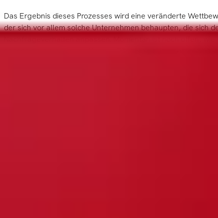
Das Ergebnis dieses Prozesses wird eine veränderte Wettbewe
der sich vor allem solche Unternehmen behaupten, die sich 
Nachfrageverhalten anpassen. Momentan ist noch offen, wie 
nachhaltig die durch die Corona-Pandemie ausgelösten Verä
Nachfolgend haben wir einige zentrale Thesen hierzu formulie
1. Die großen Technologie-Unternehmen
Krisen-Gewinnern
Die Big Five (Facebook, Amazon, Apple, Microsoft und Google)
überproportional vom massiven Nachfrage-Schock nach Softw
Arbeiten, Cloud-Computing und Fern-Zusammenarbeit (sog. „C
siehe auch den
Artikel
hierzu in der New York Times vom 23.0
Corona-Krise können die genannten fünf Unternehmen ihre 
ausbauen. So berichtet z.B. Microsoft am 19.03.2020 im
unter
dass die Nutzerzahlen der Videokonferenz-Software Teams i
um knapp 40% (12 Mio. Nutzer) auf 44 Mio. täglicher Nutzer an