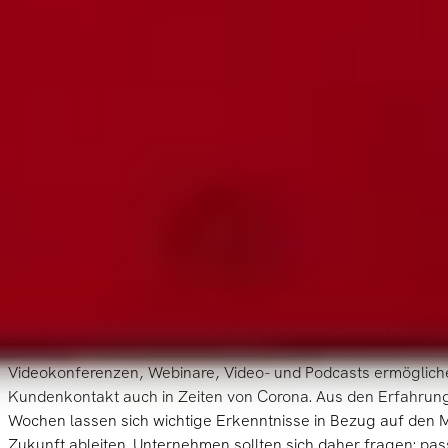
dauerhaft verändern
Spätestens jetzt müssen viele Unternehmen Maßnahmen zur 
Infrastruktur umsetzen, um kurzfristig handlungsfähig und z
wettbewerbsfähig zu bleiben. Dies umfasst den Zugang zur D
Unternehmen, dem gemeinsamen Arbeiten an Dokumenten und 
stärkeren Nutzung von Videokonferenzen und Webinaren als Al
persönliche Begegnung.
Klar ist, dass virtuelle Werkzeuge die persönliche Begegnung 
werden ersetzen können. Ebenso klar ist aber auch, dass di
Umstellung auf alternative Formen der Zusammenarbeit einen
haben wird. In einem
Podcast-Interview
mit Daniel Roth, dem 
prognostiziert Bill Gates, dass die Pandemie der Digitalisier
und dass es zum Beispiel in Zukunft weniger Geschäftsreisen
Videokonferenzen, Webinare, Video- und Podcasts ermöglich
Kundenkontakt auch in Zeiten von Corona. Aus den Erfahr
Wochen lassen sich wichtige Erkenntnisse in Bezug auf den 
Zukunft ableiten. Unternehmen sollten sich daher fragen: pa